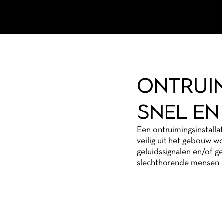
ONTRUIM
SNEL E
Een ontruimingsinstalla
veilig uit het gebouw w
geluidssignalen en/of 
slechthorende mensen k