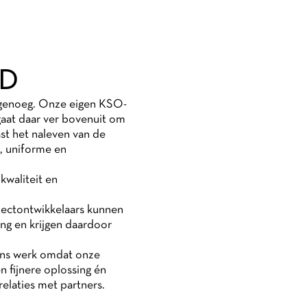
RD
t genoeg. Onze eigen KSO-
 gaat daar ver bovenuit om
ast het naleven van de
e, uniforme en
kwaliteit en
ectontwikkelaars kunnen
ng en krijgen daardoor
ons werk omdat onze
n fijnere oplossing én
elaties met partners.