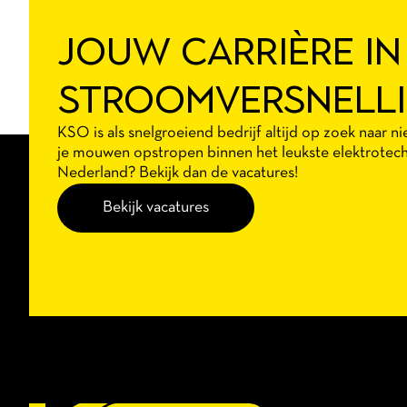
JOUW CARRIÈRE IN
STROOMVERSNELL
KSO is als snelgroeiend bedrijf altijd op zoek naar ni
je mouwen opstropen binnen het leukste elektrotechn
Nederland? Bekijk dan de vacatures!
Bekijk vacatures