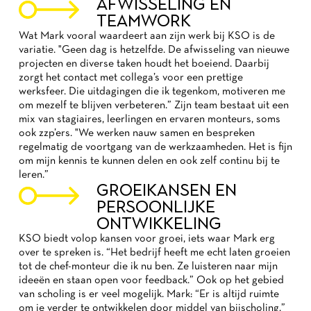
AFWISSELING EN
TEAMWORK
Wat Mark vooral waardeert aan zijn werk bij KSO is de
variatie. "Geen dag is hetzelfde. De afwisseling van nieuwe
projecten en diverse taken houdt het boeiend. Daarbij
zorgt het contact met collega’s voor een prettige
werksfeer. Die uitdagingen die ik tegenkom, motiveren me
om mezelf te blijven verbeteren.” Zijn team bestaat uit een
mix van stagiaires, leerlingen en ervaren monteurs, soms
ook zzp’ers. "We werken nauw samen en bespreken
regelmatig de voortgang van de werkzaamheden. Het is fijn
om mijn kennis te kunnen delen en ook zelf continu bij te
leren.”
GROEIKANSEN EN
PERSOONLIJKE
ONTWIKKELING
KSO biedt volop kansen voor groei, iets waar Mark erg
over te spreken is. “Het bedrijf heeft me echt laten groeien
tot de chef-monteur die ik nu ben. Ze luisteren naar mijn
ideeën en staan open voor feedback.” Ook op het gebied
van scholing is er veel mogelijk. Mark: “Er is altijd ruimte
om je verder te ontwikkelen door middel van bijscholing.”