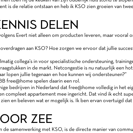
nnen toen hij de keuken van zijn ouderlijk huis stond te slop
nt is de relatie ontstaan en heb ik KSO zien groeien van twe
ENNIS DELEN
volgens Evert niet alleen om producten leveren, maar vooral 
overdragen aan KSO? Hoe zorgen we ervoor dat jullie succesvo
elmatig collega’s in voor specialistische ondersteuning, trainin
agstukken in de markt. Netcongestie is nu natuurlijk een hot
aar lopen jullie tegenaan en hoe kunnen wij ondersteunen?”
BB free@home spelen daarin een rol.
nige bedrijven in Nederland dat free@home volledig in het ei
een compleet appartement mee ingericht. Dat vind ik echt supe
zien en beleven wat er mogelijk is. Ik ben ervan overtuigd dat j
DOOR ZEE
n de samenwerking met KSO, is de directe manier van commu