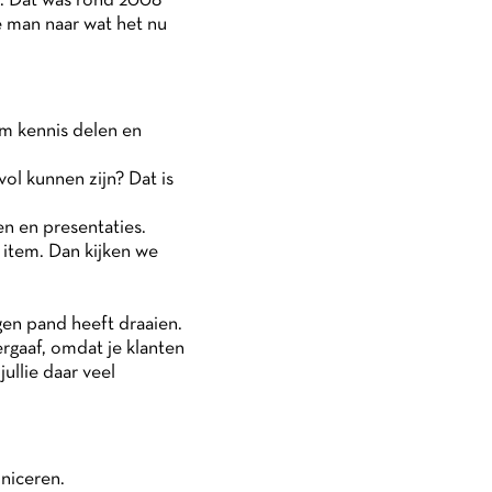
en. Dat was rond 2008
e man naar wat het nu
om kennis delen en
l kunnen zijn? Dat is
gen en presentaties.
 item. Dan kijken we
gen pand heeft draaien.
rgaaf, omdat je klanten
ullie daar veel
niceren.