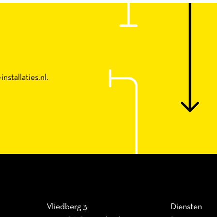
nstallaties.nl
.
Vliedberg 3
Diensten