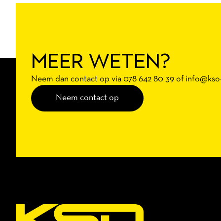
MEER WETEN?
Neem dan contact op via 078 642 80 39 of
info@kso-i
Neem contact op