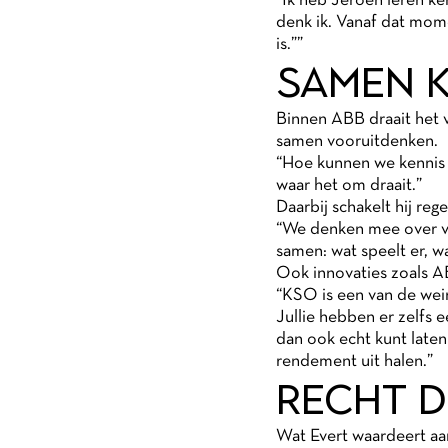
“Ik heb Jeroen leren ke
denk ik. Vanaf dat mome
is.””
SAMEN K
Binnen ABB draait het 
samen vooruitdenken.
“Hoe kunnen we kennis 
waar het om draait.”
Daarbij schakelt hij reg
“We denken mee over vra
samen: wat speelt er, w
Ook innovaties zoals A
“KSO is een van de wei
Jullie hebben er zelfs 
dan ook echt kunt laten 
rendement uit halen.”
RECHT 
Wat Evert waardeert aa