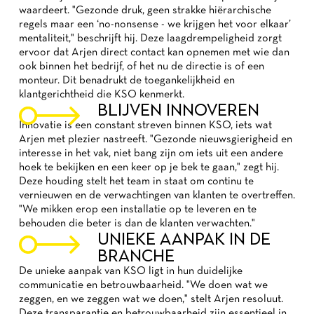
waardeert. "Gezonde druk, geen strakke hiërarchische
regels maar een ‘no-nonsense - we krijgen het voor elkaar’
mentaliteit," beschrijft hij. Deze laagdrempeligheid zorgt
ervoor dat Arjen direct contact kan opnemen met wie dan
ook binnen het bedrijf, of het nu de directie is of een
monteur. Dit benadrukt de toegankelijkheid en
klantgerichtheid die KSO kenmerkt.
BLIJVEN INNOVEREN
Innovatie is een constant streven binnen KSO, iets wat
Arjen met plezier nastreeft. "Gezonde nieuwsgierigheid en
interesse in het vak, niet bang zijn om iets uit een andere
hoek te bekijken en een keer op je bek te gaan," zegt hij.
Deze houding stelt het team in staat om continu te
vernieuwen en de verwachtingen van klanten te overtreffen.
"We mikken erop een installatie op te leveren en te
behouden die beter is dan de klanten verwachten."
UNIEKE AANPAK IN DE
BRANCHE
De unieke aanpak van KSO ligt in hun duidelijke
communicatie en betrouwbaarheid. "We doen wat we
zeggen, en we zeggen wat we doen," stelt Arjen resoluut.
Deze transparantie en betrouwbaarheid zijn essentieel in